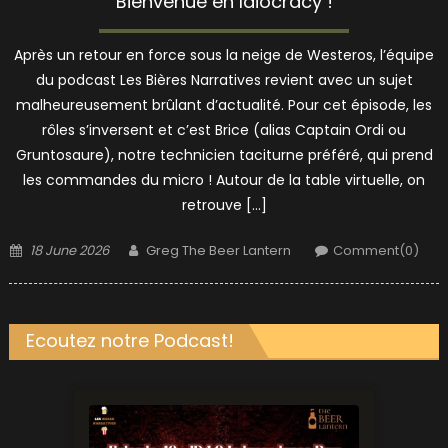
Bienvenue en Idiocracy !
Après un retour en force sous la neige de Westeros, l’équipe
du podcast Les Bières Narratives revient avec un sujet
malheureusement brûlant d’actualité. Pour cet épisode, les
rôles s’inversent et c’est Brice (alias Captain Ordi ou
Gruntosaure), notre technicien taciturne préféré, qui prend
les commandes du micro ! Autour de la table virtuelle, on
retrouve […]
Posted
Author
18 June 2026
Greg The Beer Lantern
Comment(0)
on
Ecoutez notre Podcast!