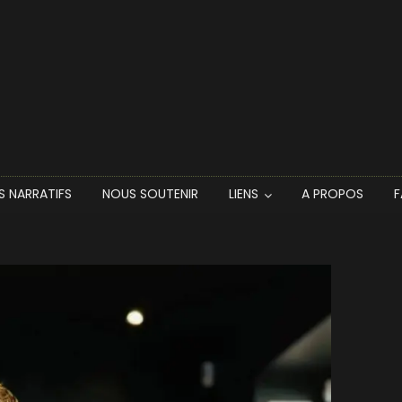
dependance Bay (P’tite Maiz et Sabotage)
S NARRATIFS
NOUS SOUTENIR
LIENS
A PROPOS
F