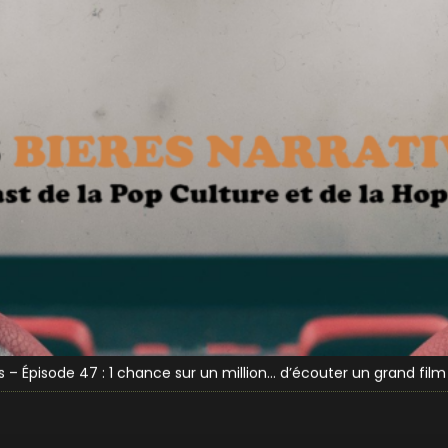
& Ghostface (Funky Fluid)
dependance Bay (P’tite Maiz et Sabotage)
s – Épisode 47 : 1 chance sur un million… d’écouter un grand film 
s – Épisode 46 : Bienvenue en Idiocracy !
s – Épisode 45 : L’hiver vient… avec la Jon Snout des 3 Ienchs !
& Ghostface (Funky Fluid)