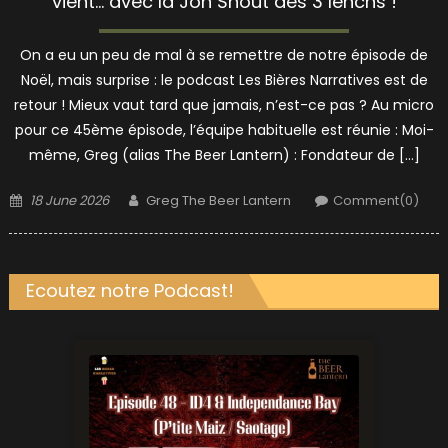
vient… avec la Jon Snout des 3 Ienchs !
On a eu un peu de mal à se remettre de notre épisode de
Noël, mais surprise : le podcast Les Bières Narratives est de
retour ! Mieux vaut tard que jamais, n’est-ce pas ? Au micro
pour ce 45ème épisode, l’équipe habituelle est réunie : Moi-
même, Greg (alias The Beer Lantern) : Fondateur de […]
Posted
Author
18 June 2026
Greg The Beer Lantern
Comment(0)
on
Ecoutez notre Podcast!