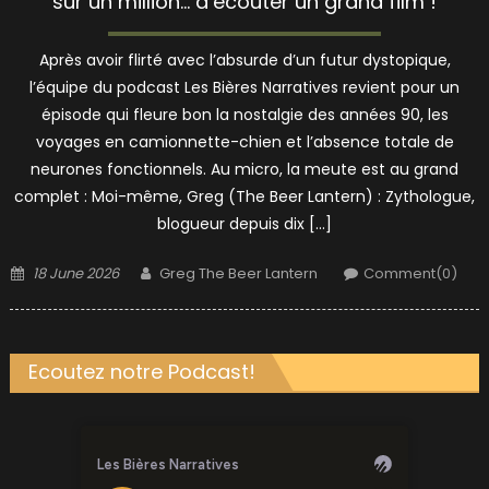
sur un million… d’écouter un grand film !
Après avoir flirté avec l’absurde d’un futur dystopique,
l’équipe du podcast Les Bières Narratives revient pour un
épisode qui fleure bon la nostalgie des années 90, les
voyages en camionnette-chien et l’absence totale de
neurones fonctionnels. Au micro, la meute est au grand
complet : Moi-même, Greg (The Beer Lantern) : Zythologue,
blogueur depuis dix […]
Posted
Author
18 June 2026
Greg The Beer Lantern
Comment(0)
on
Ecoutez notre Podcast!