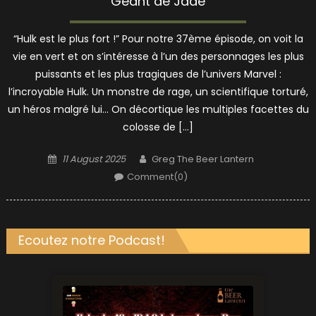
Géant de Jade
“Hulk est le plus fort !” Pour notre 37ème épisode, on voit la
vie en vert et on s’intéresse à l’un des personnages les plus
puissants et les plus tragiques de l’univers Marvel :
l’incroyable Hulk. Un monstre de rage, un scientifique torturé,
un héros malgré lui… On décortique les multiples facettes du
colosse de […]
Posted
Author
11 August 2025
Greg The Beer Lantern
on
Comment(0)
Ecoutez notre Podcast!