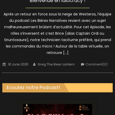
Bienvenue en Idiocracy !
Après un retour en force sous la neige de Westeros, l’équipe
du podcast Les Bières Narratives revient avec un sujet
malheureusement brûlant d’actualité. Pour cet épisode, les
rôles s’inversent et c’est Brice (alias Captain Ordi ou
Gruntosaure), notre technicien taciturne préféré, qui prend
les commandes du micro ! Autour de la table virtuelle, on
retrouve […]
Posted
Author
18 June 2026
Greg The Beer Lantern
Comment(0)
on
Ecoutez notre Podcast!