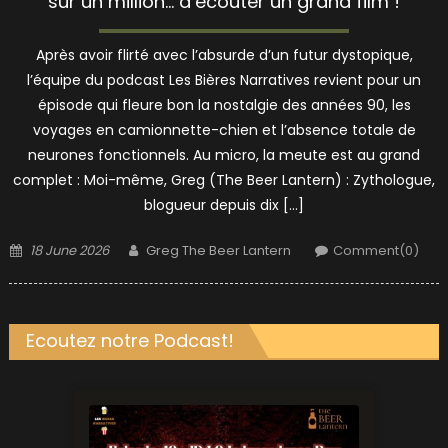
sur un million… d’écouter un grand film !
Après avoir flirté avec l’absurde d’un futur dystopique,
l’équipe du podcast Les Bières Narratives revient pour un
épisode qui fleure bon la nostalgie des années 90, les
voyages en camionnette-chien et l’absence totale de
neurones fonctionnels. Au micro, la meute est au grand
complet : Moi-même, Greg (The Beer Lantern) : Zythologue,
blogueur depuis dix […]
Posted
Author
18 June 2026
Greg The Beer Lantern
Comment(0)
on
Ecoutez notre Podcast!