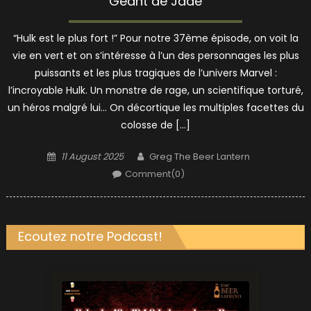
Géant de Jade
“Hulk est le plus fort !” Pour notre 37ème épisode, on voit la
vie en vert et on s’intéresse à l’un des personnages les plus
puissants et les plus tragiques de l’univers Marvel :
l’incroyable Hulk. Un monstre de rage, un scientifique torturé,
un héros malgré lui… On décortique les multiples facettes du
colosse de […]
Posted
Author
11 August 2025
Greg The Beer Lantern
on
Comment(0)
Ecoutez notre Podcast!