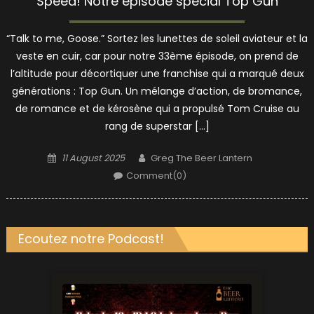
Speed! Notre épisode spécial Top Gun
“Talk to me, Goose.” Sortez les lunettes de soleil aviateur et la
veste en cuir, car pour notre 33ème épisode, on prend de
l’altitude pour décortiquer une franchise qui a marqué deux
générations : Top Gun. Un mélange d’action, de bromance,
de romance et de kérosène qui a propulsé Tom Cruise au
rang de superstar […]
Posted
Author
11 August 2025
Greg The Beer Lantern
on
Comment(0)
Ecoutez notre Podcast!