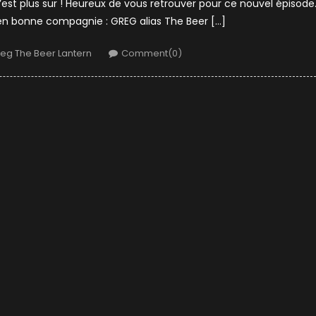
est plus sur ! Heureux de vous retrouver pour ce nouvel épisode
n bonne compagnie : GREG alias The Beer […]
thor
eg The Beer Lantern
Comment(0)