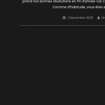
prend nos bonnes résolutions en fin d’année car c’
Comme d’habitude, vous êtes e
Posted
Au
1 December 2025
Gr
on