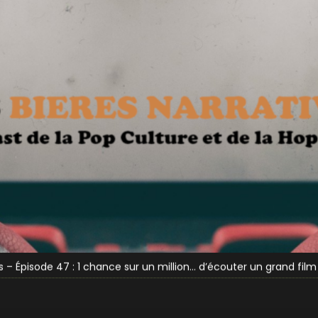
& Ghostface (Funky Fluid)
dependance Bay (P’tite Maiz et Sabotage)
s – Épisode 47 : 1 chance sur un million… d’écouter un grand film 
s – Épisode 46 : Bienvenue en Idiocracy !
s – Épisode 45 : L’hiver vient… avec la Jon Snout des 3 Ienchs !
& Ghostface (Funky Fluid)