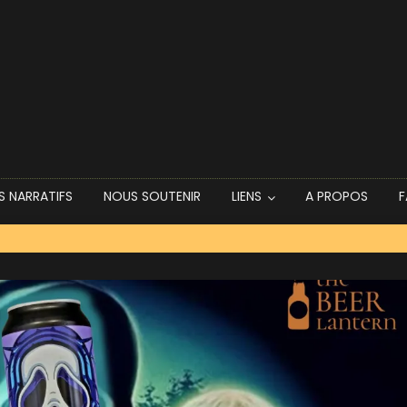
dependance Bay (P’tite Maiz et Sabotage)
S NARRATIFS
NOUS SOUTENIR
LIENS
A PROPOS
F