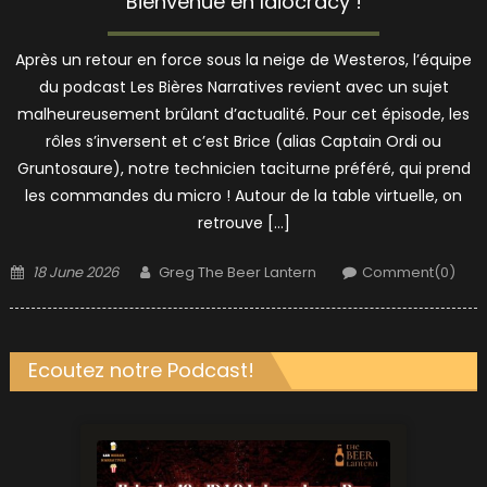
Bienvenue en Idiocracy !
Après un retour en force sous la neige de Westeros, l’équipe
du podcast Les Bières Narratives revient avec un sujet
malheureusement brûlant d’actualité. Pour cet épisode, les
rôles s’inversent et c’est Brice (alias Captain Ordi ou
Gruntosaure), notre technicien taciturne préféré, qui prend
les commandes du micro ! Autour de la table virtuelle, on
retrouve […]
Posted
Author
18 June 2026
Greg The Beer Lantern
Comment(0)
on
Ecoutez notre Podcast!