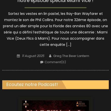
notre épisode spécial Miami Vice !
Sortez les vestes en lin pastel, les Ray-Ban Wayfarer et
montez le son de Phil Collins. Pour notre 32ème épisode, on
prend un aller simple pour la Floride des années 80 avec une
série qui a défini l’esthétique de toute une décennie : Miami
Vice (Deux Flics à Miami). Pour nous accompagner dans
cette enquête […]
Posted
Author
11 August 2025
Greg The Beer Lantern
on
Comment(0)
Ecoutez notre Podcast!