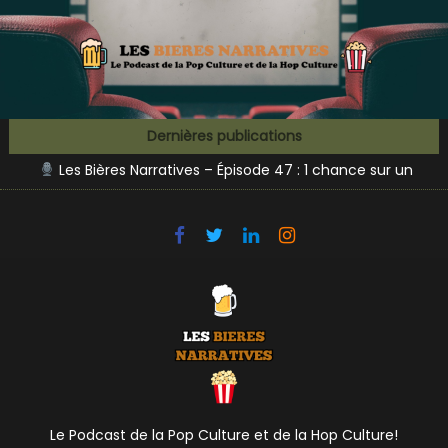
Skip
to
Episode 43 – Scream & Ghostface (Funky Fluid)
content
Episode 48 – ID4 & Independance Bay (P’tite Maiz et
Sabotage)
Les Bières Narratives – Épisode 47 : 1 chance sur un
Dernières publications
million… d’écouter un grand film !
Les Bières Narratives – Épisode 46 : Bienvenue en
Idiocracy !
Les Bières Narratives – Épisode 45 : L’hiver vient… avec
la Jon Snout des 3 Ienchs !
Episode 43 – Scream & Ghostface (Funky Fluid)
Episode 48 – ID4 & Independance Bay (P’tite Maiz et
Sabotage)
Le Podcast de la Pop Culture et de la Hop Culture!