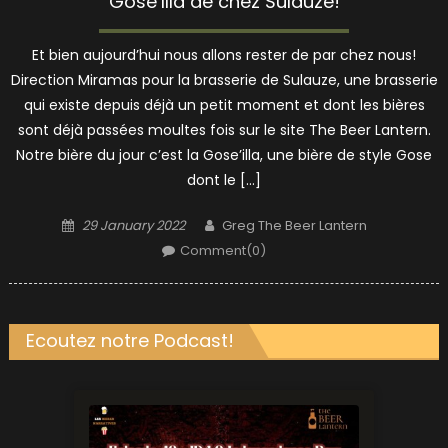
Gose’Illa de chez Sulauze!
Et bien aujourd’hui nous allons rester de par chez nous!
Direction Miramas pour la brasserie de Sulauze, une brasserie
qui existe depuis déjà un petit moment et dont les bières
sont déjà passées moultes fois sur le site The Beer Lantern.
Notre bière du jour c’est la Gose’illa, une bière de style Gose
dont le […]
Posted
Author
29 January 2022
Greg The Beer Lantern
on
Comment(0)
Ecoutez notre Podcast!