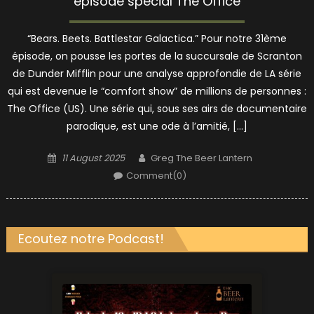
épisode spécial The Office
“Bears. Beets. Battlestar Galactica.” Pour notre 31ème
épisode, on pousse les portes de la succursale de Scranton
de Dunder Mifflin pour une analyse approfondie de LA série
qui est devenue le “comfort show” de millions de personnes :
The Office (US). Une série qui, sous ses airs de documentaire
parodique, est une ode à l’amitié, […]
Posted
Author
11 August 2025
Greg The Beer Lantern
on
Comment(0)
Ecoutez notre Podcast!