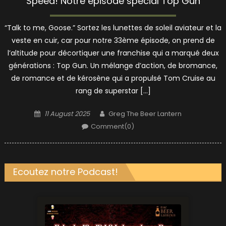
Speed! Notre épisode spécial Top Gun
“Talk to me, Goose.” Sortez les lunettes de soleil aviateur et la
veste en cuir, car pour notre 33ème épisode, on prend de
l’altitude pour décortiquer une franchise qui a marqué deux
générations : Top Gun. Un mélange d’action, de bromance,
de romance et de kérosène qui a propulsé Tom Cruise au
rang de superstar […]
Posted
Author
11 August 2025
Greg The Beer Lantern
on
Comment(0)
Ecoutez notre Podcast!