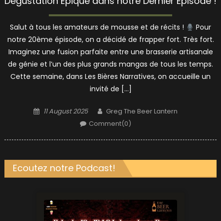
Dégustation Épique dans notre Dernier Épisode !
Salut à tous les amateurs de mousse et de récits !
Pour
notre 20ème épisode, on a décidé de frapper fort. Très fort.
Imaginez une fusion parfaite entre une brasserie artisanale
de génie et l’un des plus grands mangas de tous les temps.
Cette semaine, dans Les Bières Narratives, on accueille un
invité de […]
Posted
Author
11 August 2025
Greg The Beer Lantern
on
Comment(0)
Ecoutez notre Podcast!