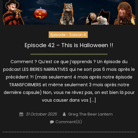
Episode - Saison 4
Episode 42 – This is Halloween !!
Comment ? Qu’est ce que j’apprends ? Un épisode du
podcast LES BIERES NARRATIVES qui ne sort pas 6 mois après le
précédent ?! (mais seulement 4 mois après notre épisode
TRANSFORMERS et même seulement 3 mois après notre
dernière capsule) Non, vous ne rêvez pas, on est bien là pour
vous causer dans vos […]
Posted
Author
31 October 2025
Greg The Beer Lantern
on
Comment(0)