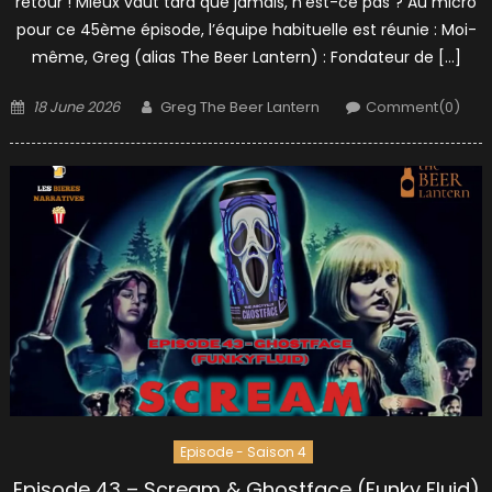
retour ! Mieux vaut tard que jamais, n’est-ce pas ? Au micro
pour ce 45ème épisode, l’équipe habituelle est réunie : Moi-
même, Greg (alias The Beer Lantern) : Fondateur de […]
Posted
Author
18 June 2026
Greg The Beer Lantern
Comment(0)
on
Episode - Saison 4
Episode 43 – Scream & Ghostface (Funky Fluid)