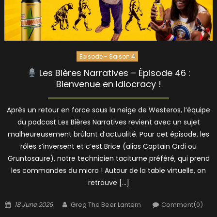
Episode - Saison 4
Les Bières Narratives – Épisode 46 :
Bienvenue en Idiocracy !
Après un retour en force sous la neige de Westeros, l’équipe
du podcast Les Bières Narratives revient avec un sujet
malheureusement brûlant d’actualité. Pour cet épisode, les
rôles s’inversent et c’est Brice (alias Captain Ordi ou
Gruntosaure), notre technicien taciturne préféré, qui prend
les commandes du micro ! Autour de la table virtuelle, on
retrouve […]
Posted
Author
18 June 2026
Greg The Beer Lantern
Comment(0)
on