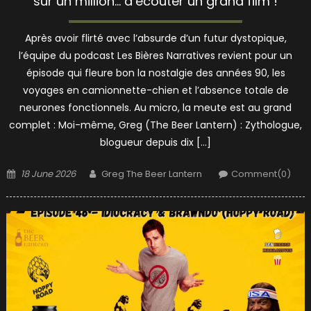
sur un million… d’écouter un grand film !
Après avoir flirté avec l’absurde d’un futur dystopique,
l’équipe du podcast Les Bières Narratives revient pour un
épisode qui fleure bon la nostalgie des années 90, les
voyages en camionnette-chien et l’absence totale de
neurones fonctionnels. Au micro, la meute est au grand
complet : Moi-même, Greg (The Beer Lantern) : Zythologue,
blogueur depuis dix […]
Posted
Author
18 June 2026
Greg The Beer Lantern
Comment(0)
on