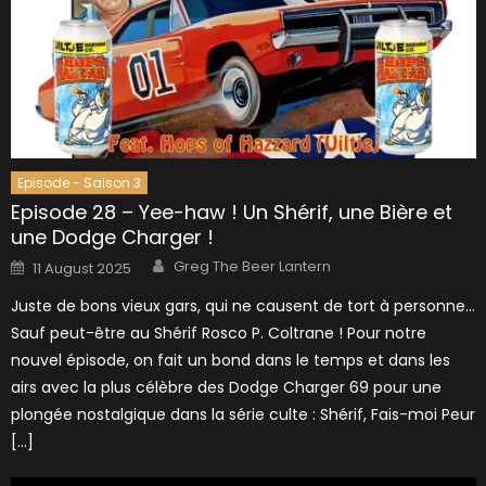
Episode - Saison 3
Episode 28 – Yee-haw ! Un Shérif, une Bière et
une Dodge Charger !
Author
Posted
Greg The Beer Lantern
11 August 2025
on
Juste de bons vieux gars, qui ne causent de tort à personne…
Sauf peut-être au Shérif Rosco P. Coltrane ! Pour notre
nouvel épisode, on fait un bond dans le temps et dans les
airs avec la plus célèbre des Dodge Charger 69 pour une
plongée nostalgique dans la série culte : Shérif, Fais-moi Peur
[…]