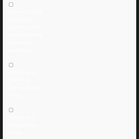
Save my name,
email, and
website in this
browser for the
next time I
comment.
Notify me of
follow-up
comments by
email.
Notify me of
new posts by
email.