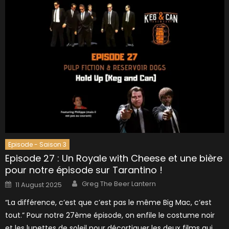
Episode - Saison 3
Episode 27 : Un Royale with Cheese et une bière
pour notre épisode sur Tarantino !
Author
Posted
Greg The Beer Lantern
11 August 2025
on
“La différence, c’est que c’est pas le même Big Mac, c’est
tout.” Pour notre 27ème épisode, on enfile le costume noir
et les lunettes de soleil pour décortiquer les deux films qui