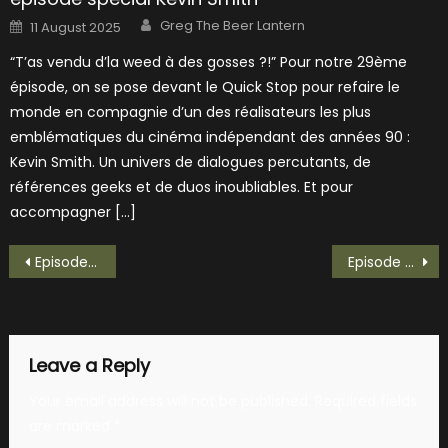
Author
Posted
Greg The Beer Lantern
11 August 2025
on
“T’as vendu d’la weed à des gosses ?!” Pour notre 29ème
épisode, on se pose devant le Quick Stop pour refaire le
monde en compagnie d’un des réalisateurs les plus
emblématiques du cinéma indépendant des années 90 :
Kevin Smith. Un univers de dialogues percutants, de
références geeks et de duos inoubliables. Et pour
accompagner […]
Post
Episode 35 – “Michael, j’ai besoin de vous…” pour notre épisode sur K2000 !
Episode 37 – HULK SMASH! Notre épisode sur le Géant de Jade
navigation
Leave a Reply
Your email address will not be published.
Required fields
are marked
*