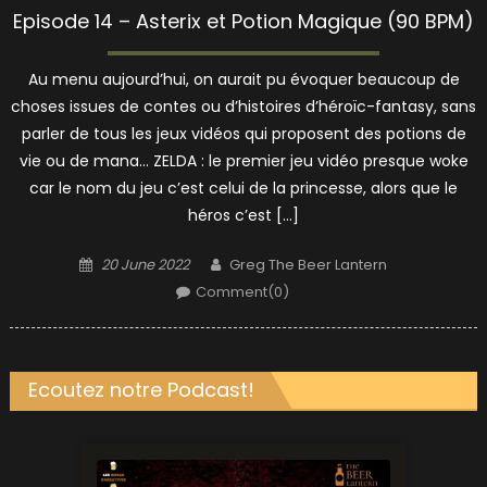
Episode 14 – Asterix et Potion Magique (90 BPM)
Au menu aujourd’hui, on aurait pu évoquer beaucoup de
choses issues de contes ou d’histoires d’héroïc-fantasy, sans
parler de tous les jeux vidéos qui proposent des potions de
vie ou de mana… ZELDA : le premier jeu vidéo presque woke
car le nom du jeu c’est celui de la princesse, alors que le
héros c’est […]
Posted
Author
20 June 2022
Greg The Beer Lantern
on
Comment(0)
Ecoutez notre Podcast!