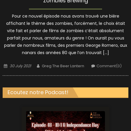
Zombies Brewing
Pour ce nouvel épisode nous avons trouvé une bière
affichant le thème des zombies, forcément, le choix était
vite fait et parler de films de zombies c’était absolument
parfait pour nous, amateurs du genre ! On aurait pu vous
parler de nombreux films, des premiers George Romero, aux
nanars des années 80 que l’on trouvait […]
Posted
Author
30 July 2021
Greg The Beer Lantern
Comment(0)
on
Ecoutez notre Podcast!