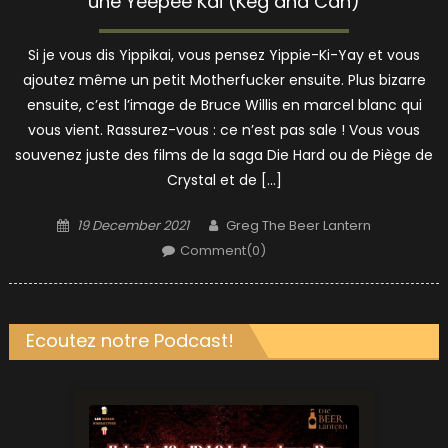
une Yeepee Kai (Keg and Can)
Si je vous dis Yippikai, vous pensez Yippie-Ki-Yay et vous
ajoutez même un petit Motherfucker ensuite. Plus bizarre
ensuite, c’est l’image de Bruce Willis en marcel blanc qui
vous vient. Rassurez-vous : ce n’est pas sale ! Vous vous
souvenez juste des films de la saga Die Hard ou de Piège de
Crystal et de […]
Posted
Author
19 December 2021
Greg The Beer Lantern
on
Comment(0)
Ecoutez notre Podcast!