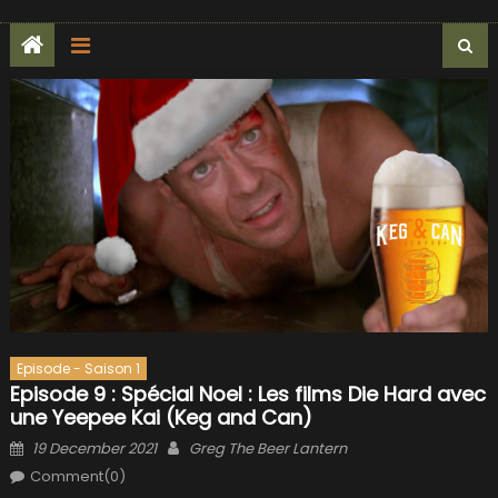
Episode - Saison 1
Episode 9 : Spécial Noel : Les films Die Hard avec
une Yeepee Kai (Keg and Can)
Posted
Author
19 December 2021
Greg The Beer Lantern
on
Comment(0)