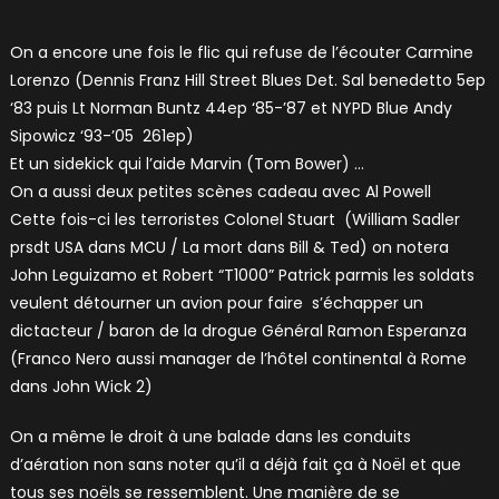
On a encore une fois le flic qui refuse de l’écouter Carmine
Lorenzo (Dennis Franz Hill Street Blues Det. Sal benedetto 5ep
‘83 puis Lt Norman Buntz 44ep ‘85-’87 et NYPD Blue Andy
Sipowicz ‘93-’05 261ep)
Et un sidekick qui l’aide Marvin (Tom Bower) …
On a aussi deux petites scènes cadeau avec Al Powell
Cette fois-ci les terroristes Colonel Stuart (William Sadler
prsdt USA dans MCU / La mort dans Bill & Ted) on notera
John Leguizamo et Robert “T1000” Patrick parmis les soldats
veulent détourner un avion pour faire s’échapper un
dictacteur / baron de la drogue Général Ramon Esperanza
(Franco Nero aussi manager de l’hôtel continental à Rome
dans John Wick 2)
On a même le droit à une balade dans les conduits
d’aération non sans noter qu’il a déjà fait ça à Noël et que
tous ses noëls se ressemblent. Une manière de se