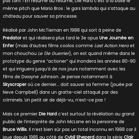
pas tant ! En résumé du résumé, Die Hard c’est à la base le
même pitch que Mario Bros : le gars lambda qui s’attaque au
château pour sauver sa princesse.
Réalisé par John McTiernan en 1988 qui sort à peine de
Predator
et qui réalisera plus tard le 3e opus
Une Journée en
Enfer
(mais d’autres films coolos comme
Last Action Hero
et
mon chouchou
Le 13e Guerrier
), on est quand même dans le
prototype du genre “actioner” qui inondera les années 80-90
et qui irriguera jusqu’à de nos jours notamment avec les
films de Dwayne Johnson. Je pense notamment à
Skyscraper
où ce dernier… doit sauver sa femme (jouée par
Neve Campbell) dans un gratte-ciel attaqué par des
criminels. Un petit air de déjà-vu, n’est-ce pas !
Mais ce premier
Die Hard
c’est surtout la révélation au grand
public de l’interprète de John McLane en la personne de
Bruce Willis
. Il n’est bien sûr pas un total inconnu en 1988 car il
joue depuis 1985 au côté de
Cybil Sheperd
dans la série
Clair