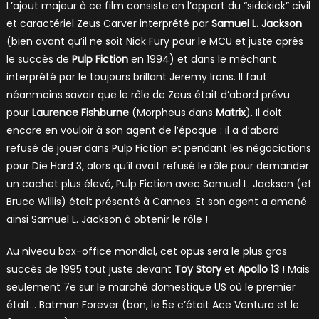
L’ajout majeur à ce film consiste en l’apport du “sidekick” civil
et caractériel Zeus Carver interprété par
Samuel L. Jackson
(bien avant qu’il ne soit Nick Fury pour le MCU et juste après
le succès de
Pulp Fiction
en 1994) et dans le méchant
interprété par le toujours brillant Jeremy Irons. Il faut
néanmoins savoir que le rôle de Zeus était d’abord prévu
pour
Laurence Fishburne
(Morpheus dans
Matrix
). Il doit
encore en vouloir à son agent de l’époque : il a d’abord
refusé de jouer dans Pulp Fiction et pendant les négociations
pour Die Hard 3, alors qu’il avait refusé le rôle pour demander
un cachet plus élevé, Pulp Fiction avec Samuel L. Jackson (et
Bruce Willis) était présenté à Cannes. Et son agent a amené
ainsi Samuel L. Jackson à obtenir le rôle !
Au niveau box-office mondial, cet opus sera le plus gros
succès de 1995 tout juste devant
Toy Story
et
Apollo 13
! Mais
seulement 7e sur le marché domestique US où le premier
était… Batman Forever (bon, le 5e c’était Ace Ventura et le