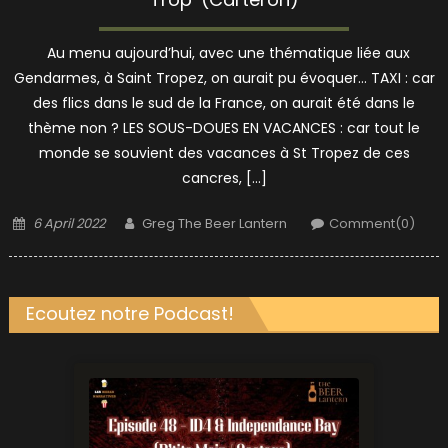
Au menu aujourd’hui, avec une thématique liée aux
Gendarmes, à Saint Tropez, on aurait pu évoquer… TAXI : car
des flics dans le sud de la France, on aurait été dans le
thème non ? LES SOUS-DOUES EN VACANCES : car tout le
monde se souvient des vacances à St Tropez de ces
cancres, […]
Posted
Author
6 April 2022
Greg The Beer Lantern
Comment(0)
on
Ecoutez notre Podcast!