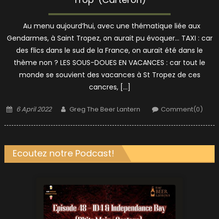
Au menu aujourd’hui, avec une thématique liée aux
Gendarmes, à Saint Tropez, on aurait pu évoquer… TAXI : car
des flics dans le sud de la France, on aurait été dans le
thème non ? LES SOUS-DOUES EN VACANCES : car tout le
monde se souvient des vacances à St Tropez de ces
cancres, […]
Posted
Author
6 April 2022
Greg The Beer Lantern
Comment(0)
on
Ecoutez notre Podcast!