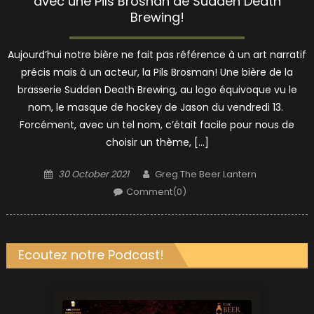
avec une Pils Brosnan de Sudden Death
Brewing!
Aujourd’hui notre bière ne fait pas référence à un art narratif
précis mais à un acteur, la Pils Brosman! Une bière de la
brasserie Sudden Death Brewing, au logo équivoque vu le
nom, le masque de hockey de Jason du vendredi 13.
Forcément, avec un tel nom, c’était facile pour nous de
choisir un thème, […]
Posted
Author
30 October 2021
Greg The Beer Lantern
on
Comment(0)
Ecoutez notre Podcast!