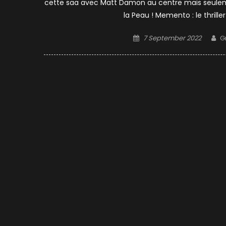
cette saa avec Matt Damon au centre mais seul
la Peau ! Memento : le thrill
Posted
A
7 September 2022
G
on