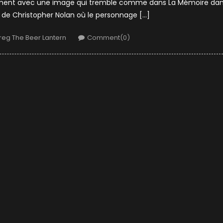
ement avec une image qui tremble comme dans La Mémoire da
er de Christopher Nolan où le personnage […]
uthor
reg The Beer Lantern
Comment(0)