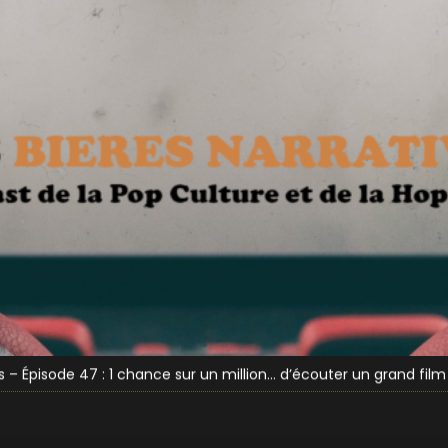
& Ghostface (Funky Fluid)
dependance Bay (P’tite Maiz et Sabotage)
s – Épisode 47 : 1 chance sur un million… d’écouter un grand film 
s – Épisode 46 : Bienvenue en Idiocracy !
s – Épisode 45 : L’hiver vient… avec la Jon Snout des 3 Ienchs !
& Ghostface (Funky Fluid)