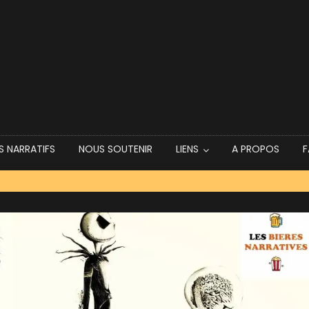
dependance Bay (P’tite Maiz et Sabotage)
S NARRATIFS
NOUS SOUTENIR
LIENS
A PROPOS
F