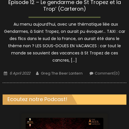
Episode 12 – Le gendarme de St Tropez et la
Trop’ (Carteron)
Au menu aujourd’hui, avec une thématique liée aux
Gendarmes, à Saint Tropez, on aurait pu évoquer… TAXI : car
des flics dans le sud de la France, on aurait été dans le
thème non ? LES SOUS-DOUES EN VACANCES : car tout le
monde se souvient des vacances à St Tropez de ces
cancres, […]
Posted
Author
6 April 2022
Greg The Beer Lantern
Comment(0)
on
Ecoutez notre Podcast!