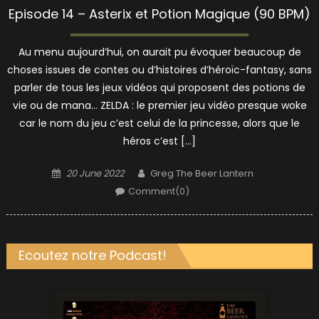
Episode 14 – Asterix et Potion Magique (90 BPM)
Au menu aujourd’hui, on aurait pu évoquer beaucoup de
choses issues de contes ou d’histoires d’héroïc-fantasy, sans
parler de tous les jeux vidéos qui proposent des potions de
vie ou de mana… ZELDA : le premier jeu vidéo presque woke
car le nom du jeu c’est celui de la princesse, alors que le
héros c’est […]
Posted
Author
20 June 2022
Greg The Beer Lantern
on
Comment(0)
Ecoutez notre Podcast!