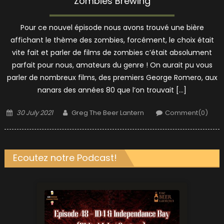
Zombies Brewing
Pour ce nouvel épisode nous avons trouvé une bière
affichant le thème des zombies, forcément, le choix était
vite fait et parler de films de zombies c’était absolument
parfait pour nous, amateurs du genre ! On aurait pu vous
parler de nombreux films, des premiers George Romero, aux
nanars des années 80 que l’on trouvait […]
Posted
Author
30 July 2021
Greg The Beer Lantern
Comment(0)
on
Ecoutez notre Podcast!