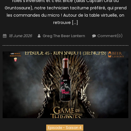
rôles s’inversent et c’est Brice (alias Captain Ordi ou
Gruntosaure), notre technicien taciturne préféré, qui prend
les commandes du micro ! Autour de la table virtuelle, on
retrouve […]
Posted
Author
18 June 2026
Greg The Beer Lantern
Comment(0)
on
Episode - Saison 4