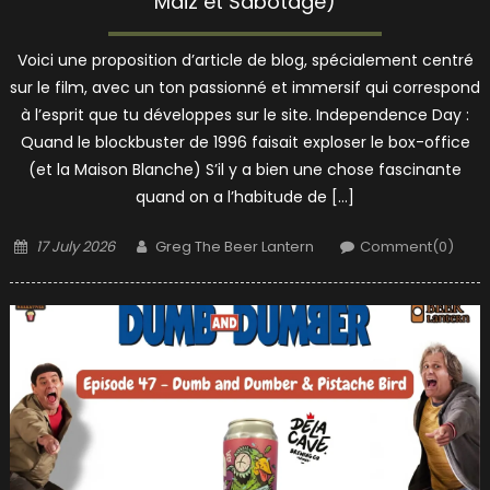
Maiz et Sabotage)
Voici une proposition d’article de blog, spécialement centré
sur le film, avec un ton passionné et immersif qui correspond
à l’esprit que tu développes sur le site. Independence Day :
Quand le blockbuster de 1996 faisait exploser le box-office
(et la Maison Blanche) S’il y a bien une chose fascinante
quand on a l’habitude de […]
Posted
Author
17 July 2026
Greg The Beer Lantern
Comment(0)
on