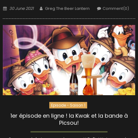
Posted
Author
30 June 2021
Greg The Beer Lantern
Comment(0)
on
Episode - Saison 1
1er épisode en ligne ! la Kwak et la bande à
Picsou!