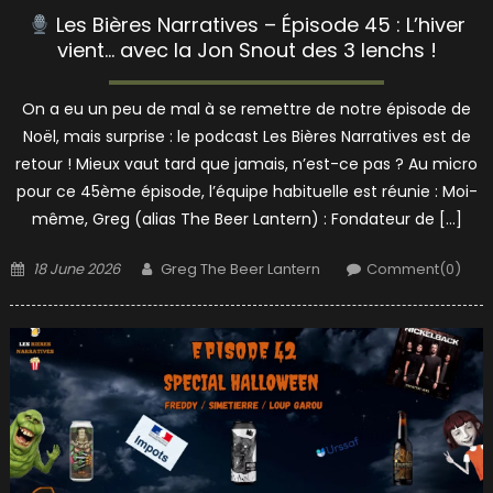
Les Bières Narratives – Épisode 45 : L’hiver
vient… avec la Jon Snout des 3 Ienchs !
On a eu un peu de mal à se remettre de notre épisode de
Noël, mais surprise : le podcast Les Bières Narratives est de
retour ! Mieux vaut tard que jamais, n’est-ce pas ? Au micro
pour ce 45ème épisode, l’équipe habituelle est réunie : Moi-
même, Greg (alias The Beer Lantern) : Fondateur de […]
Posted
Author
18 June 2026
Greg The Beer Lantern
Comment(0)
on