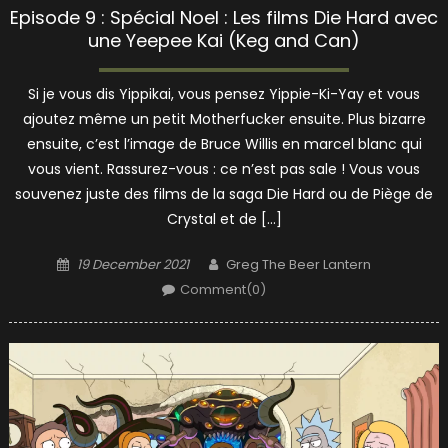
Episode 9 : Spécial Noel : Les films Die Hard avec
une Yeepee Kai (Keg and Can)
Si je vous dis Yippikai, vous pensez Yippie-Ki-Yay et vous
ajoutez même un petit Motherfucker ensuite. Plus bizarre
ensuite, c’est l’image de Bruce Willis en marcel blanc qui
vous vient. Rassurez-vous : ce n’est pas sale ! Vous vous
souvenez juste des films de la saga Die Hard ou de Piège de
Crystal et de […]
Posted
Author
19 December 2021
Greg The Beer Lantern
on
Comment(0)