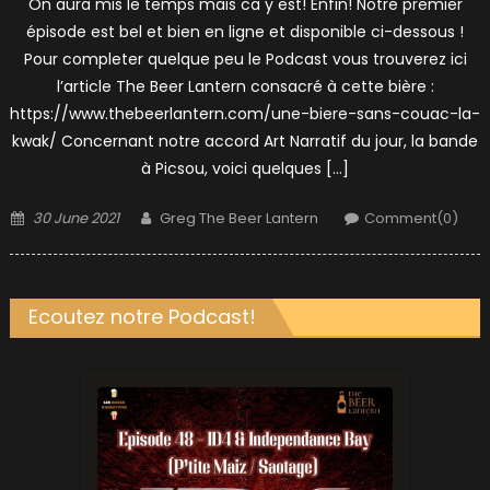
On aura mis le temps mais ca y est! Enfin! Notre premier
épisode est bel et bien en ligne et disponible ci-dessous !
Pour completer quelque peu le Podcast vous trouverez ici
l’article The Beer Lantern consacré à cette bière :
https://www.thebeerlantern.com/une-biere-sans-couac-la-
kwak/ Concernant notre accord Art Narratif du jour, la bande
à Picsou, voici quelques […]
Posted
Author
30 June 2021
Greg The Beer Lantern
Comment(0)
on
Ecoutez notre Podcast!