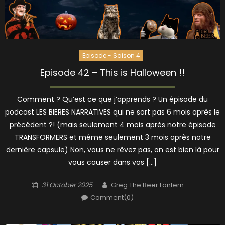
Episode - Saison 4
Episode 42 – This is Halloween !!
Comment ? Qu’est ce que j’apprends ? Un épisode du
podcast LES BIERES NARRATIVES qui ne sort pas 6 mois après le
précédent ?! (mais seulement 4 mois après notre épisode
TRANSFORMERS et même seulement 3 mois après notre
dernière capsule) Non, vous ne rêvez pas, on est bien là pour
vous causer dans vos […]
Posted
Author
31 October 2025
Greg The Beer Lantern
on
Comment(0)