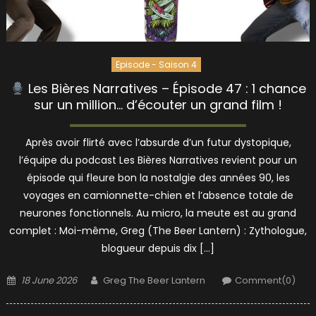
Episode - Saison 4
Les Bières Narratives – Épisode 47 : 1 chance
sur un million… d’écouter un grand film !
Après avoir flirté avec l’absurde d’un futur dystopique,
l’équipe du podcast Les Bières Narratives revient pour un
épisode qui fleure bon la nostalgie des années 90, les
voyages en camionnette-chien et l’absence totale de
neurones fonctionnels. Au micro, la meute est au grand
complet : Moi-même, Greg (The Beer Lantern) : Zythologue,
blogueur depuis dix […]
Posted
Author
18 June 2026
Greg The Beer Lantern
Comment(0)
on