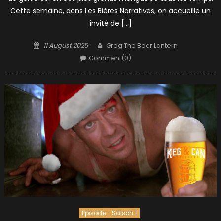
Cette semaine, dans Les Bières Narratives, on accueille un
invité de […]
Posted
Author
11 August 2025
Greg The Beer Lantern
on
Comment(0)
Episode - Saison 1